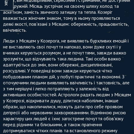
стихії, він недовірливий, серйозний і стриманий, не доступний
і не дружній. Місяць зустрічає на своєму шляху холод та
21
22
23
24
25
26
27
19
20
21
22
23
2
аскетизм, замість звичного затишку та тепла. Козеріг
вважається жіночим знаком, тому в ньому проявляються
28
29
30
31
26
27
28
29
30
3
деякі якості, пов'язані з Місяцем: обережність, працьовитість,
ввічливість.
Люди з Місяцем у Козерога, не виявляють бурхливих емоцій і
не виставляють свої почуття напоказ, вони дуже скуті і у
вчинках керуються розумом, а не почуттями, завжди важко
зрозуміти, що відчувають така людина. Такі особи важко
адаптуються до змін, вони обережні, дисципліновані,
розсудливі. У поведінці вони завжди керуються чітко
побудованим планом дій, у побуті практичні та економні. З
оточуючими людьми виявляють ввічливість і тактовність, але
з тим нерішучі і легко потрапляють у залежність від
активніших особистостей. Астрологи радять людям з Місяцем
у Козерозі, відкривати душу, ділитися наболілим, інакше
образи, що накопичилися, можуть дати про себе проявом
депресії або нервовими захворюваннями. Відмінною рисою
характеру цих людей є їхнє загострене почуття обов'язку
перед рідними та близькими, а також прагнення
дотримуватися чітких планів та встановленого режиму