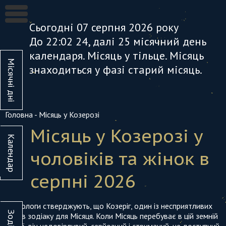
Сьогодні 07 серпня 2026 року
До 22:02
24
, далі
25
місячний день
календаря. Місяць у тільце. Місяць
Місячні дні
знаходиться у фазі
старий місяць
.
Головна
-
Місяць у Козерозі
Місяць у Козерозі у
Календар
Вересень
Жовтень
чоловіків та жінок в
1
2
3
4
5
6
1
2
серпні 2026
7
8
9
10
11
12
13
5
6
7
8
9
1
Астрологи стверджують, що Козеріг, один із несприятливих
14
15
16
17
18
19
20
12
13
14
15
16
1
Зодіак
знаків зодіаку для Місяця. Коли Місяць перебуває в цій земній