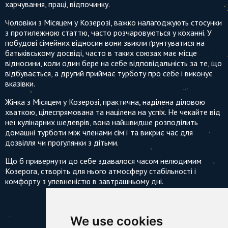
харчування, праці, відпочинку.
Чоловіки з Місяцем у Козерозі, важко налагоджують стосунки
з протилежною статтю, часто розчаровуються у коханні. У
побудові сімейних відносин вони звикли ґрунтуватися на
батьківському досвіді, часто в таких союзах має місце
відносини, коли один бере на себе відповідальність за те, що
відбувається, а другий приймає турботу про себе і виконує
вказівки.
Жінка з Місяцем у Козерозі, практична, наділена діловою
хваткою, цілеспрямована та націлена на успіх. Не чекайте від
неї кулінарних шедеврів, вона найшвидше розподілить
домашні турботи між членами сім'ї та викриє час для
дозвілля чи прогулянки з дітьми.
Що б привернути до себе здавалося часом нелюдимим
Козерога, створіть для нього атмосферу стабільності і
комфорту з упевненістю в завтрашньому дні.
We use cookies