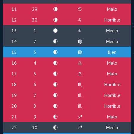
11
29
🌘
♋
Malo
12
30
🌘
♌
Horrible
13
1
🌑
♌
Medio
14
2
🌒
♍
Medio
15
3
🌒
♍
Bien
16
4
🌒
♎
Malo
17
5
🌒
♎
Malo
18
6
🌒
♏
Horrible
19
7
🌒
♏
Horrible
20
8
🌒
♏
Horrible
21
9
🌓
♐
Malo
22
10
🌓
♐
Medio