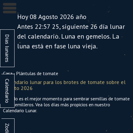
Hoy 08 Agosto 2026 año
Antes 22:57
25
, siguiente
26
día lunar
del calendario. Luna en gemelos. La
Días lunares
luna está en fase
luna vieja
.
Casa
-
Plántulas de tomate
Calendario
Calendario lunar para los brotes de tomate sobre el
Septiembre
Octubre
Agosto 2026
1
2
3
4
5
6
1
2
Cuándo es el mejor momento para sembrar semillas de tomate
para semilleros. Vea los días más propicios en nuestro
Calendario Lunar.
7
8
9
10
11
12
13
5
6
7
8
9
1
Zodíaco
14
15
16
17
18
19
20
12
13
14
15
16
1