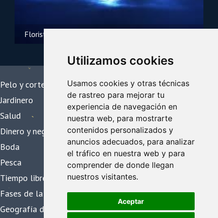
Floristería
Utilizamos cookies
Usamos cookies y otras técnicas
Pelo y cortes de pelo
de rastreo para mejorar tu
Jardinero
experiencia de navegación en
Salud
nuestra web, para mostrarte
contenidos personalizados y
Dinero y negocios
anuncios adecuados, para analizar
Boda
el tráfico en nuestra web y para
Pesca
comprender de donde llegan
nuestros visitantes.
Tiempo libre
Fases de la luna
Aceptar
Geografía de la luna