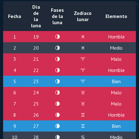
Día
Fases
de
Zodíaco
Fecha
de la
Elemento
la
lunar
luna
luna
1
19
🌗
♓
Horrible
2
20
🌗
♓
Medio
3
21
🌗
♈
Malo
4
22
🌗
♈
Horrible
5
23
🌗
♈
Bien
6
24
🌗
♉
Malo
7
25
🌘
♉
Malo
8
26
🌘
♊
Horrible
9
27
🌘
♊
Bien
10
28
🌘
♋
Medio