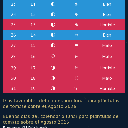
23
11
🌓
♑
Bien
24
12
🌓
♑
Bien
25
13
🌓
♑
Horrible
26
14
🌓
♒
Bien
27
15
🌓
♒
Malo
🌕
28
16
♓
Malo
29
17
🌗
♓
Horrible
30
18
🌗
♓
Malo
31
19
🌗
♈
Horrible
Días favorables del calendario lunar para plántulas
de tomate sobre el Agosto 2026
Buenos días del calendario lunar para plántulas de
tomate sobre el Agosto 2026
5 Agosto (23Día lunar)